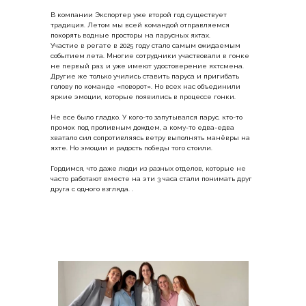
В компании Экспортер уже второй год существует
традиция. Летом мы всей командой отправляемся
покорять водные просторы на парусных яхтах.
Участие в регате в 2025 году стало самым ожидаемым
событием лета. Многие сотрудники участвовали в гонке
не первый раз, и уже имеют удостоверение яхтсмена.
Другие же только учились ставить паруса и пригибать
голову по команде «поворот». Но всех нас объединили
яркие эмоции, которые появились в процессе гонки.
Не все было гладко. У кого-то запутывался парус, кто-то
промок под проливным дождем, а кому-то едва-едва
хватало сил сопротивляясь ветру выполнять манёвры на
яхте. Но эмоции и радость победы того стоили.
Гордимся, что даже люди из разных отделов, которые не
часто работают вместе на эти 3 часа стали понимать друг
друга с одного взгляда. .