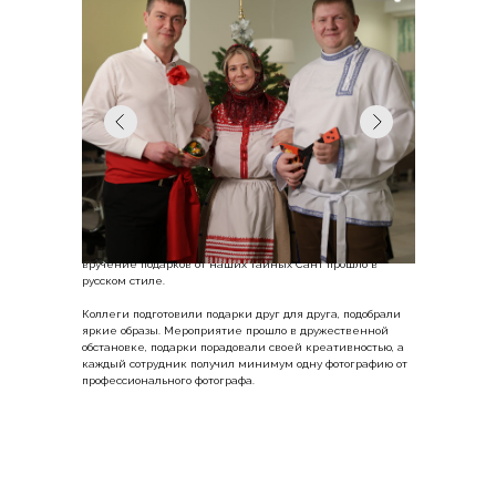
17 декабря 2024 года
Тайный Санта в офисе Экспортера
Девушки в кокошниках, мужчины с балалайками. Именно
так выглядел офис Экспортера 16 декабря. Традиционное
вручение подарков от наших тайных Сант прошло в
русском стиле.
Коллеги подготовили подарки друг для друга, подобрали
яркие образы. Мероприятие прошло в дружественной
обстановке, подарки порадовали своей креативностью, а
каждый сотрудник получил минимум одну фотографию от
профессионального фотографа.