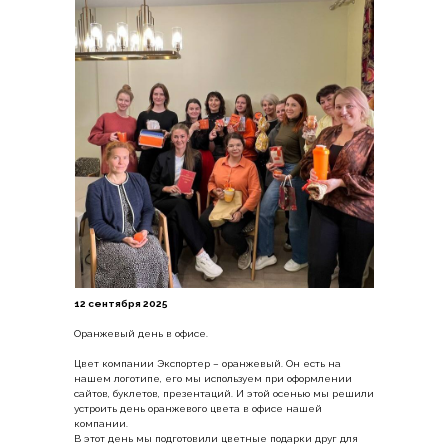
12 сентября 2025
Оранжевый день в офисе.
Цвет компании Экспортер – оранжевый. Он есть на
нашем логотипе, его мы используем при оформлении
сайтов, буклетов, презентаций. И этой осенью мы решили
устроить день оранжевого цвета в офисе нашей
компании.
В этот день мы подготовили цветные подарки друг для